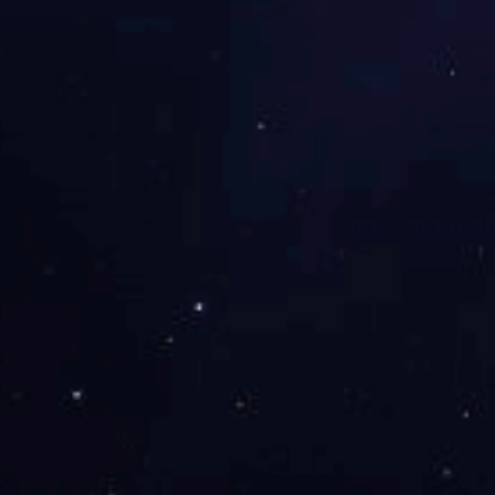
走进金鹭
公司简介
发展历程
荣誉时刻
企业文化
集团产业