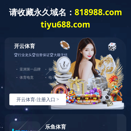
集团新闻
媒体新闻
主题营销
行业动态

首页
走进金鹭
新闻中心
产品中心
人才通道
客户
本分类下无任何数据！

关注金鹭：
0571-82692888

全国客服热线：
Copyright © 2022 爱游戏平台 页面版权所有
浙ICP备14023459号
友情链接
