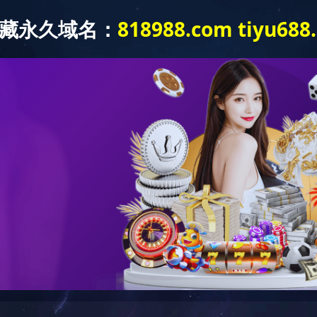
集团新闻
媒体新闻
主题营销
行业动态
首页
走进金鹭
新闻中心
产品中心
人才通道
客户服
本分类下无任何数据！
新闻中心
集团新闻
媒体新闻