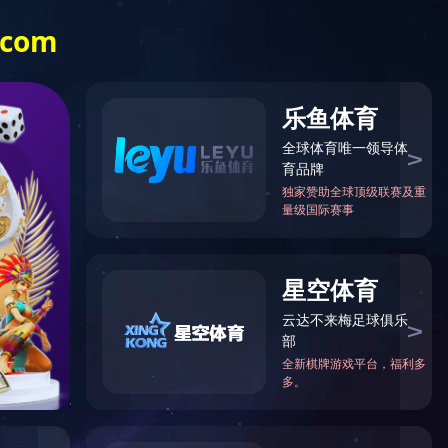
务
爱游戏（中国）一站式服务平台

产品中心
金鹭家具
金鹭医疗