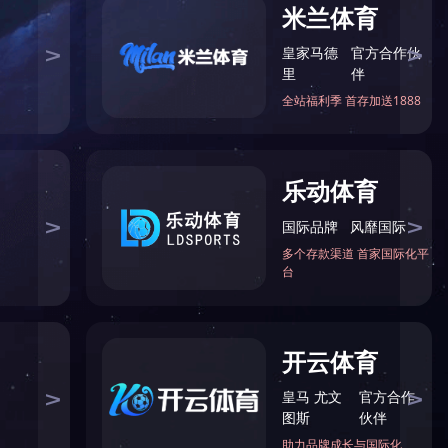
金鹭装饰
由企画木业
海宁缔艺家

关注金鹭：
友情链接

中国)
|
新利官方（中国）总部
|
江南下注（集团）有限公司
|
开云手机站