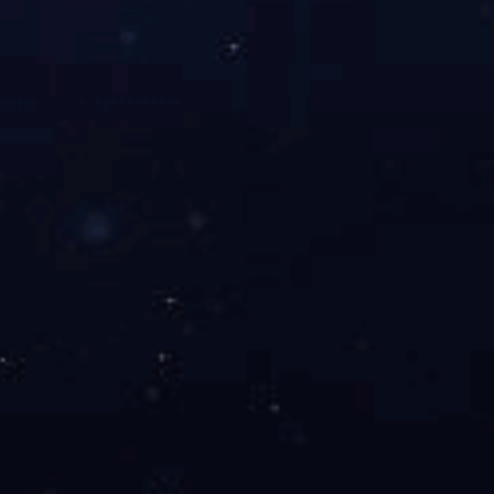
新闻中心
集团新闻
媒体新闻
主题营销
行业动态