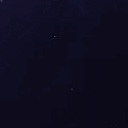
人成长与工作推进，凝聚共识，促进组
在企业及部门中发挥更大作用。
定能找到出路。
组织一次2-3天的活动，望党员们积极