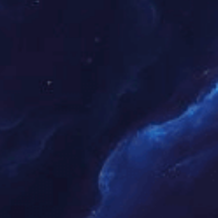
等地学习红军历程，了解党史，锤炼党性，助党员平和心态，
求各位党员积极找差距、补短板、抓落实，切实提升自身的
作提出以下要求：