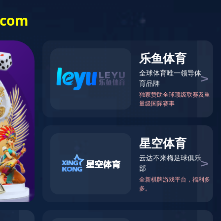
务
爱游戏（中国）一站式服务平台

成果，总结经验教训，并明确未来发展方