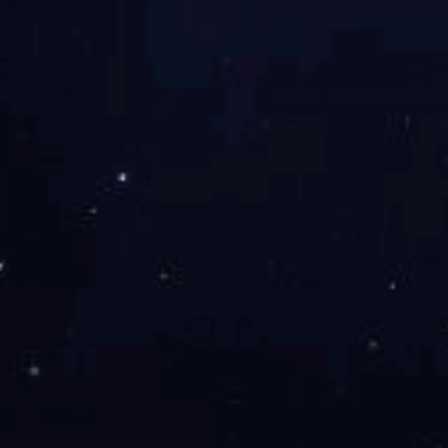
走进金鹭
公司简介
发展历程
荣誉时刻
企业文化
集团产业
0571-82692888

全国客服热线：