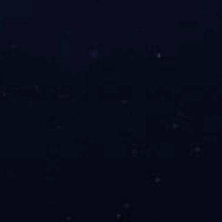
产品中心
金鹭家具
金鹭医疗
金鹭装饰
由企画木业
海宁缔艺家

关注金鹭：