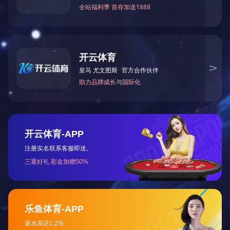
在课后感悟分享环节，各公司员工代表结合工作实
际发表感言，分享了自己在培训中的所学、所思、
所悟。