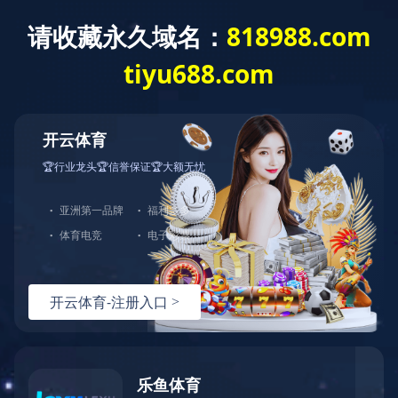

首页
走进金鹭
新闻中心
产品中心
人才通道
客户
新年伊始，万象更新，为全面提升员工职业素养，
强化团队执行力，为新一年的拼搏注入强劲动力，2
月13日，金鹭集团隆重举办“职业素养提升与执行力
塑造”专题培训，集团及子公司共计120余人参加。
此次培训，围绕“职业素养提升”与“执行力塑造”两