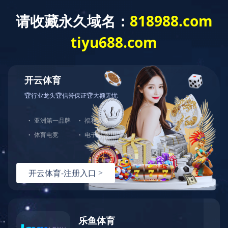

首页
走进金鹭
新闻中心
产品中心
人才通道
客户
为庆祝“三八”国际劳动妇女节，进一步营造浓厚的
节日氛围，增强团队凝聚力，激发工作热情。3月8
日下午金鹭装饰公司开展了庆“女神”节烧烤和手作
团建活动，大家齐聚一堂，共度一个充满欢笑、意
义非凡的节日。
活动现场，烧烤区香气四溢。女神们纷纷动手，翻
转着烤架上的食材，孜然与肉香相互交织，欢声笑
语随着袅袅炊烟飘散开来，大家在烟火气息中享受
着美食，吃着自己亲手烤的食物，聊着生活及工作
中遇到的各种趣事。