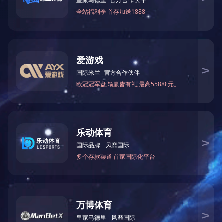
女神们相互展示着自己的作品，脸上洋溢着满足与
喜悦的笑容，这不仅仅是一场手工艺的创作盛宴，
更是一次心灵的交流与共鸣。