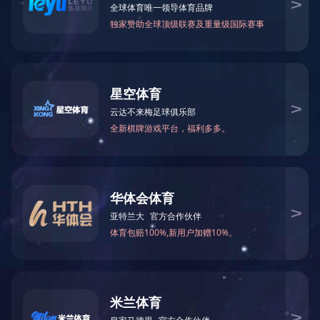
而在手工制作区，女神们灵巧地将五彩斑斓的扭扭
棒缠绕、弯曲，巧妙地编织出一朵朵栩栩如生、色
彩斑斓的花朵，每一片“花瓣”都洋溢着创意与童
趣。