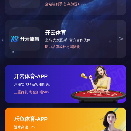
安全无小事，责任重于山。此次培训通过沉浸式教
学和实战化演练，不仅增强了员工的消防安全责任