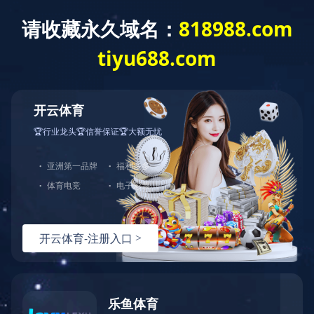

首页
走进金鹭
新闻中心
产品中心
人才通道
客户
为进一步强化全员消防安全意识，提升突发事件应
急处置能力，近日，金鹭装饰组织开展了主题鲜
明、内容实用的消防安全培训活动。本次培训特邀
集团安全主管童灿铭担任主讲，通过理论讲解、实
操演练和应急疏散相结合的方式，切实增强员工的
安全防范技能。
培训伊始，一段触目惊心的火灾案例视频瞬间吸引
了全体员工的注意力。视频中，熊熊烈火无情吞噬
财产、危及生命的场景，让参训人员深刻认识到“消
防安全无小事”。童主管以此为契机，结合真实案
例，深入剖析火灾成因及预防措施，强调“防患于未
然”的重要性。