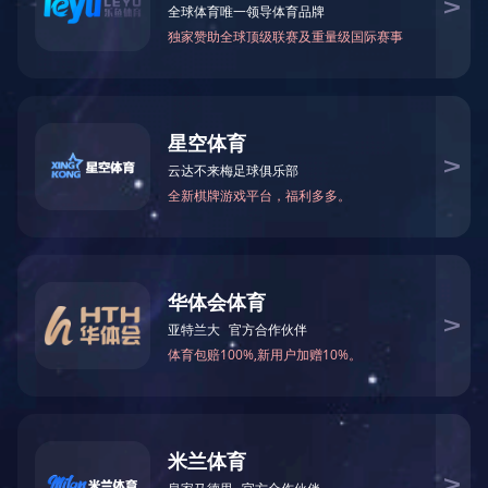
在随后的理论讲解中，童主管围绕火灾预防、初期
火灾扑救、疏散逃生技巧及消防器材使用等核心内
容展开系统培训。讲解消防器材使用时，他不仅详
细阐述操作要点，更现场示范灭火器“提、拔、握、
压”四步法及消火栓水带连接技巧，员工们纷纷上前
观摩学习，理论与实践相结合让知识更易吸收。