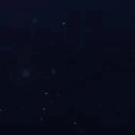
让我们共同期待金鹭集团与新泰市在合作中绽放出
更加绚烂的光彩，为地方经济发展注入新的活力！

关注金鹭：
0571-82692888

全国客服热线：
Copyright © 2022 爱游戏平台 页面版权所有
浙ICP备14023459号