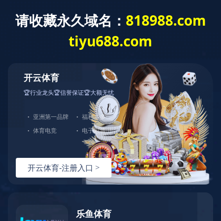

首页
走进金鹭
新闻中心
产品中心
人才通道
客户
5月20日，新泰市政协副主席李斌等一行五人莅临我
司考察指导，金鹭集团董事长傅妙根等公司领导陪
同接待。
考察团首先参观了金鹭集团展厅，详细解了公司的
发展历程、产业布局、核心产品及技术创新成果。