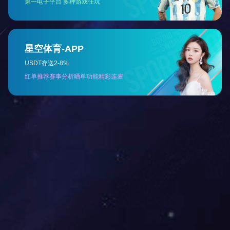
此次考察交流活动，为双方搭建了沟通合作的桥
。未来双方将加强交流，推动招商、引才、产
梁
业整合取得新成效，实现发展共赢。