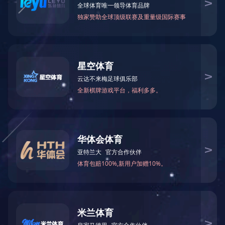

关注金鹭：