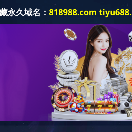
首页
走进金鹭
新闻中心
产品中心
人才通道
客户服