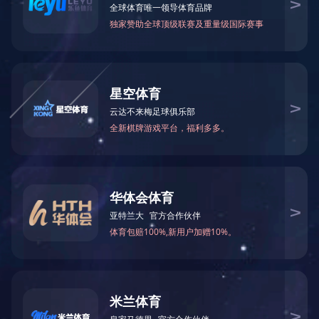

关注金鹭：