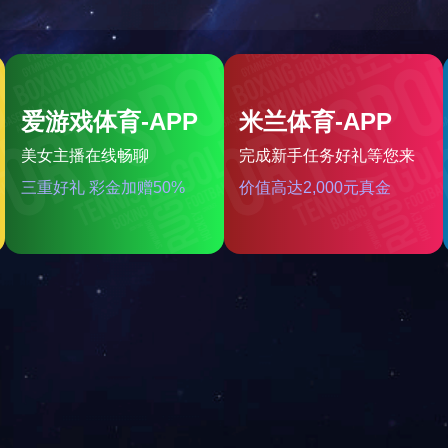
新闻中心
集团新闻
媒体新闻
主题营销
行业动态