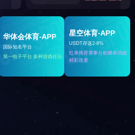
产品中心
金鹭家具
金鹭医疗
金鹭装饰
由企画木业
海宁缔艺家

关注金鹭：