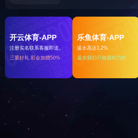
走进金鹭
公司简介
发展历程
荣誉时刻
企业文化
集团产业