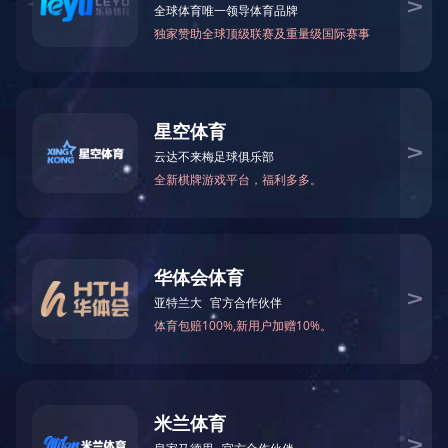

关注金鹭：