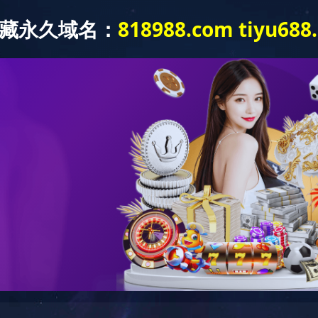
首页
走进金鹭
新闻中心
产品中心
人才通道
客户服