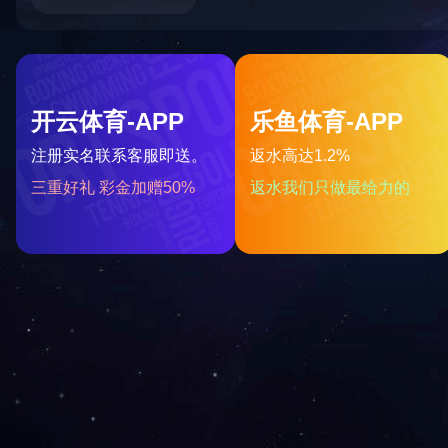
走进金鹭
公司简介
发展历程
荣誉时刻
企业文化
集团产业