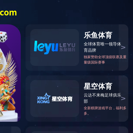
务
爱游戏（中国）一站式服务平台
