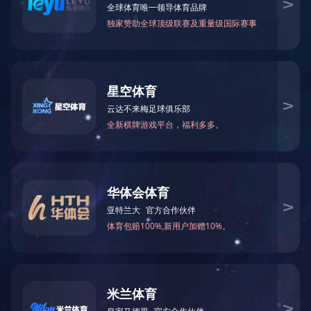

关注金鹭：